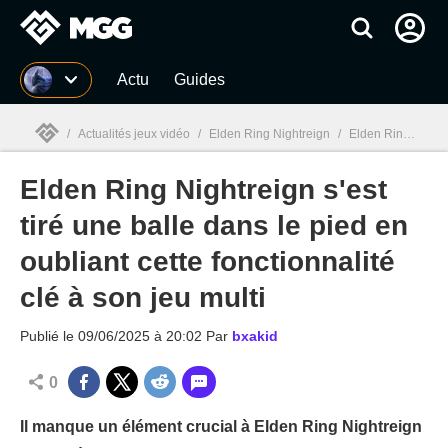
MGG
Actu
Guides
/
Actualités jeux vidéo
/
Elden Ring Nightreign
/
Elden Ring Nightreign s'est tiré une balle dans le pied en oubliant cette fonctionnalité clé à son jeu multi
Elden Ring Nightreign s'est
MGG

tiré une balle dans le pied en
oubliant cette fonctionnalité
clé à son jeu multi
Publié le
09/06/2025 à 20:02
Par
bxakid
0
Il manque un élément crucial à Elden Ring Nightreign