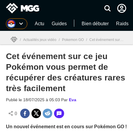
MGG
Actu
Guides
Bien débuter
Raids
/
Actualités jeux vidéo
/
Pokemon GO
/
Cet événement sur ce jeu Pokémon vous permet de récupérer des créatures rares très facilement
Cet événement sur ce jeu
MGG

Pokémon vous permet de
récupérer des créatures rares
très facilement
Publié le
18/07/2025 à 05:03
Par
Eva
0
Un nouvel événement est en cours sur Pokémon GO !