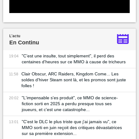
L'actu
En Continu
"C’est une insulte, tout simplement", il perd des
19:04
centaines d'heures sur ce MMO à cause de tricheurs
Clair Obscur, ARC Raiders, Kingdom Come... Les
11:58
soldes d'hiver Steam sont là, et les promos sont juste
folles !
"L'impensable s'es produit", ce MMO de science-
20:02
fiction sorti en 2025 a perdu presque tous ses
joueurs, et c'est une catastrophe...
"C'est le DLC le plus triste que j'ai jamais vu", ce
13:01
MMO sorti en juin reçoit des critiques dévastatrices
sur sa première extension...