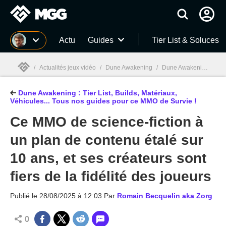
MGG
Actu
Guides
Tier List & Soluces
/
Actualités jeux vidéo
/
Dune Awakening
/
Dune Awakening : Tier List, Builds, Matériaux, Véhicules... Tous nos guides pour ce MMO de Survie !
Dune Awakening : Tier List, Builds, Matériaux,
MGG

Véhicules... Tous nos guides pour ce MMO de Survie !
Ce MMO de science-fiction à
un plan de contenu étalé sur
10 ans, et ses créateurs sont
fiers de la fidélité des joueurs
Publié le
28/08/2025 à 12:03
Par
Romain Becquelin aka Zorg
0