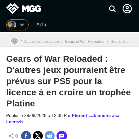
MGG
Actu
/
Actualités jeux vidéo
/
Gears of War Reloaded
/
Gears of War Reloaded : D'autres jeux pourraient être prévus sur PS5 pour la licence à en croire un trophée Platine
Gears of War Reloaded :
MGG

D'autres jeux pourraient être
prévus sur PS5 pour la
licence à en croire un trophée
Platine
Publié le
29/08/2025 à 12:30
Par
Florent Lablanche aka
Laerezh
0