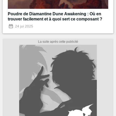
Poudre de Diamantine Dune Awakening : Où en
trouver facilement et à quoi sert ce composant ?
24 jui 2025