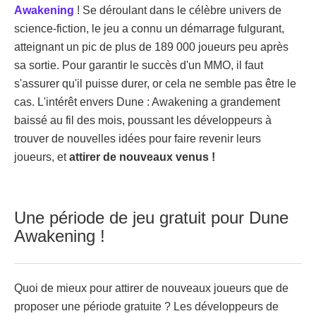
Awakening
! Se déroulant dans le célèbre univers de
science-fiction, le jeu a connu un démarrage fulgurant,
atteignant un pic de plus de 189 000 joueurs peu après
sa sortie. Pour garantir le succès d'un MMO, il faut
s'assurer qu'il puisse durer, or cela ne semble pas être le
cas. L'intérêt envers Dune : Awakening a grandement
baissé au fil des mois, poussant les développeurs à
trouver de nouvelles idées pour faire revenir leurs
joueurs, et
attirer de nouveaux venus !
Une période de jeu gratuit pour Dune
Awakening !
Quoi de mieux pour attirer de nouveaux joueurs que de
proposer une période gratuite ? Les développeurs de