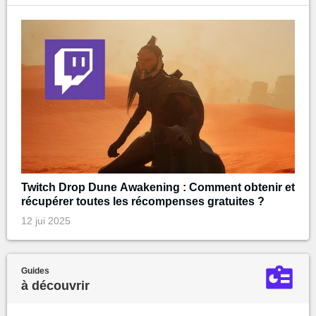
Twitch Drop Dune Awakening : Comment obtenir et
récupérer toutes les récompenses gratuites ?
12 jui 2025
Guides
à découvrir