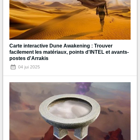
Carte interactive Dune Awakening : Trouver
facilement les matériaux, points d'INTEL et avants-
postes d'Arrakis
04 jui 2025