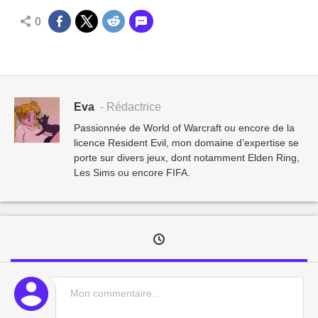
0
Eva
- Rédactrice
Passionnée de World of Warcraft ou encore de la
licence Resident Evil, mon domaine d’expertise se
porte sur divers jeux, dont notamment Elden Ring,
Les Sims ou encore FIFA.