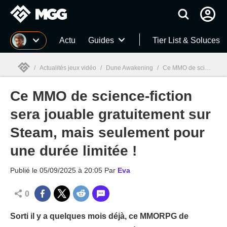
MGG
Actu
Guides
Tier List & Soluces
/
Actualités jeux vidéo
/
Dune Awakening
/
Ce MMO de science-fiction sera jouable gratuitement sur Steam, mais seulement pour une durée limitée !
Ce MMO de science-fiction
MGG

sera jouable gratuitement sur
Steam, mais seulement pour
une durée limitée !
Publié le
05/09/2025 à 20:05
Par
Eva
0
Sorti il y a quelques mois déjà, ce MMORPG de