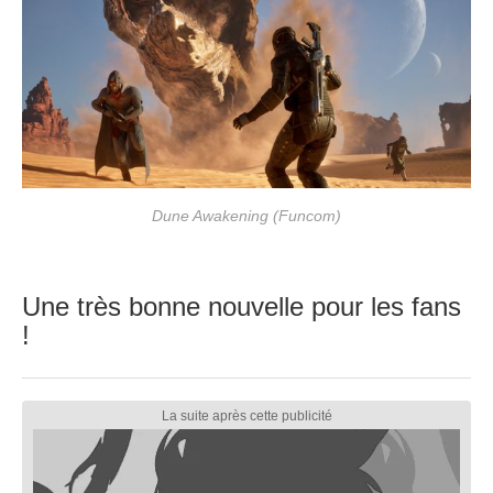
Dune Awakening (Funcom)
Une très bonne nouvelle pour les fans
!