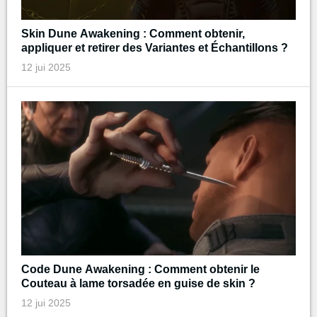
Skin Dune Awakening : Comment obtenir,
appliquer et retirer des Variantes et Échantillons ?
12 jui 2025
Code Dune Awakening : Comment obtenir le
Couteau à lame torsadée en guise de skin ?
12 jui 2025