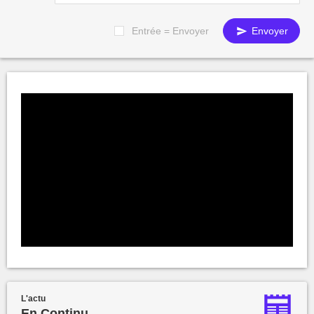
Entrée = Envoyer
Envoyer
L'actu
En Continu