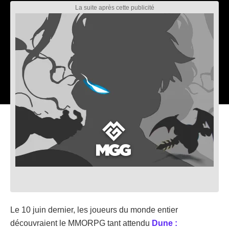
Le 10 juin dernier, les joueurs du monde entier
découvraient le MMORPG tant attendu
Dune :