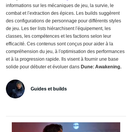
informations sur les mécaniques de jeu, la survie, le
combat et l'extraction des épices. Les builds suggèrent
des configurations de personnage pour différents styles
de jeu. Les tier lists hiérarchisent l'équipement, les
classes, les compétences et les factions selon leur
efficacité. Ces contenus sont conçus pour aider à la
compréhension du jeu, à l'optimisation des performances
et à la progression rapide. Ils visent à fournir une base
solide pour débuter et évoluer dans
Dune: Awakening.
Guides et builds