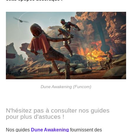
Dune Awakening (Funcom)
N'hésitez pas à consulter nos guides
pour plus d'astuces !
Nos guides
Dune Awakening
fournissent des