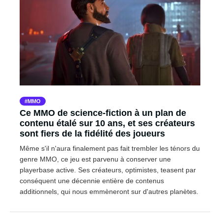
MMO
Ce MMO de science-fiction à un plan de
contenu étalé sur 10 ans, et ses créateurs
sont fiers de la fidélité des joueurs
Même s'il n'aura finalement pas fait trembler les ténors du
genre MMO, ce jeu est parvenu à conserver une
playerbase active. Ses créateurs, optimistes, teasent par
conséquent une décennie entière de contenus
additionnels, qui nous emmèneront sur d'autres planètes.