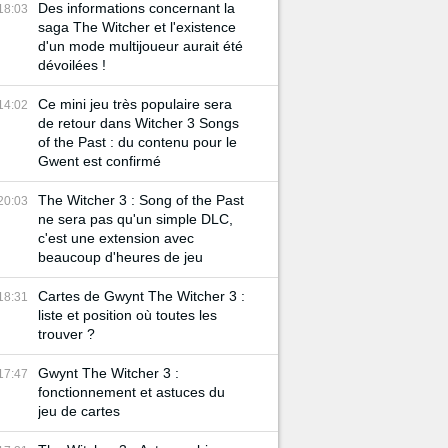
Des informations concernant la
18:03
saga The Witcher et l'existence
d'un mode multijoueur aurait été
dévoilées !
Ce mini jeu très populaire sera
14:02
de retour dans Witcher 3 Songs
of the Past : du contenu pour le
Gwent est confirmé
The Witcher 3 : Song of the Past
20:03
ne sera pas qu'un simple DLC,
c'est une extension avec
beaucoup d'heures de jeu
Cartes de Gwynt The Witcher 3 :
18:31
liste et position où toutes les
trouver ?
Gwynt The Witcher 3 :
17:47
fonctionnement et astuces du
jeu de cartes