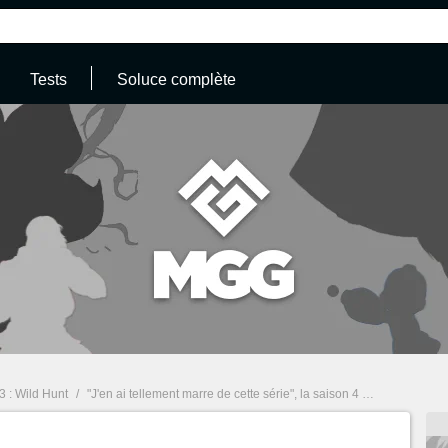
Tests
Soluce complète
3 : Wild Hunt
/
"J'en ai tellement marre de cette série", la saison 4 de The Witcher se fait déjà démonter par les fans après la parution de sa bande-annonce