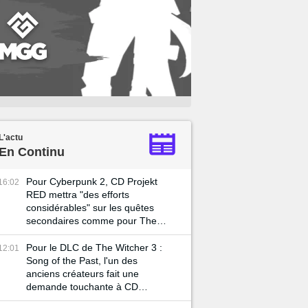
L'actu
En Continu
Pour Cyberpunk 2, CD Projekt
16:02
RED mettra "des efforts
considérables" sur les quêtes
secondaires comme pour The
Witcher 3
Pour le DLC de The Witcher 3 :
12:01
Song of the Past, l'un des
anciens créateurs fait une
demande touchante à CD
Projekt RED