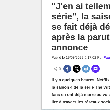
MGG

"J'en ai telle
série", la sai
se fait déjà d
après la paru
annonce
Publié le
15/09/2025 à 17:02
Par
Pau
0
Il y a quelques heures, Netfli
la saison 4 de la série The Wi
fans en ont déjà marre au vu 
lire à travers les réseaux soci