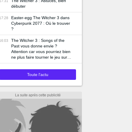
The Witcher 3 : Astuces, bien
17:31
débuter
Easter-egg The Witcher 3 dans
17:28
Cyberpunk 2077 : Où le trouver
?
The Witcher 3 : Songs of the
16:03
Past vous donne envie ?
Attention car vous pourriez bien
ne plus faire tourner le jeu sur
votre PC
Toute l'actu