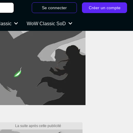
Se connecter
Créer un compte
lassic
WoW Classic SoD