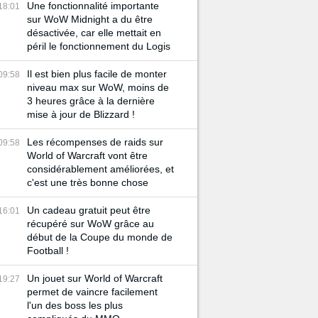
Une fonctionnalité importante
18:01
sur WoW Midnight a du être
désactivée, car elle mettait en
péril le fonctionnement du Logis
Il est bien plus facile de monter
09:58
niveau max sur WoW, moins de
3 heures grâce à la dernière
mise à jour de Blizzard !
Les récompenses de raids sur
09:58
World of Warcraft vont être
considérablement améliorées, et
c'est une très bonne chose
Un cadeau gratuit peut être
16:01
récupéré sur WoW grâce au
début de la Coupe du monde de
Football !
Un jouet sur World of Warcraft
19:27
permet de vaincre facilement
l'un des boss les plus