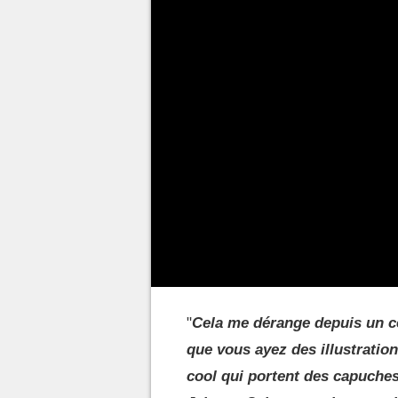
Si vous avez déjà mis une cap
vous savez bien qu'il faut parfo
il est temps que ça change !
Les joueurs en ont as
Warcraft ?
C'est
sur Reddit
qu'un fan a ca
demander à Blizzard de se boug
ans, il serait temps d'avoir de
"
Cela me dérange depuis un ce
que vous ayez des illustratio
cool qui portent des capuche