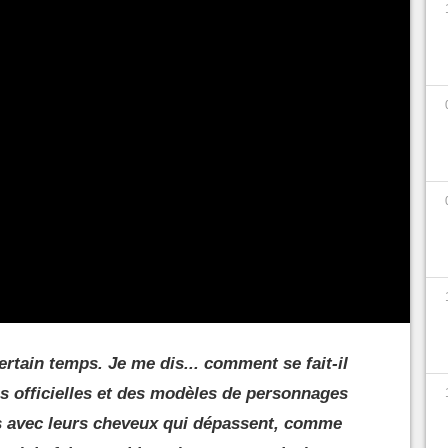
uche ou un chapeau dans
World of Warcraft
,
is savoir dire adieu à ses cheveux. Pour certains,
sez d'être chauves dans World of
rrément fait une demande de rançon pour
er pour corriger le problème. Après plus de 20
s cheveux sous les chapeaux.
rtain temps. Je me dis... comment se fait-il
ns officielles et des modèles de personnages
s avec leurs cheveux qui dépassent, comme