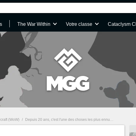
s
The War Within
Votre classe
Cataclysm C
rcraft (WoW)
/
Depuis 20 ans, c'est l'une des choses les plus ennuyeuses de WoW et un joueur prend les choses en main pour que ça change enfin