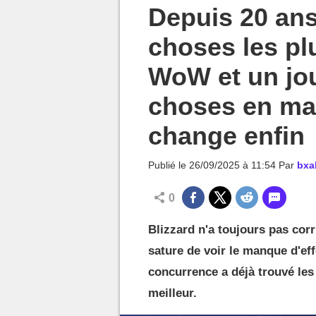
MGG

Depuis 20 ans,
choses les p
WoW et un jou
choses en ma
change enfin
Publié le
26/09/2025 à 11:54
Par
bxa
0
Blizzard n'a toujours pas co
sature de voir le manque d'ef
concurrence a déjà trouvé les 
meilleur.