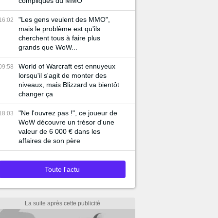
compliqués du MMO
"Les gens veulent des MMO",
16:02
mais le problème est qu'ils
cherchent tous à faire plus
grands que WoW...
World of Warcraft est ennuyeux
09:58
lorsqu'il s'agit de monter des
niveaux, mais Blizzard va bientôt
changer ça
"Ne l'ouvrez pas !", ce joueur de
18:03
WoW découvre un trésor d'une
valeur de 6 000 € dans les
affaires de son père
Toute l'actu