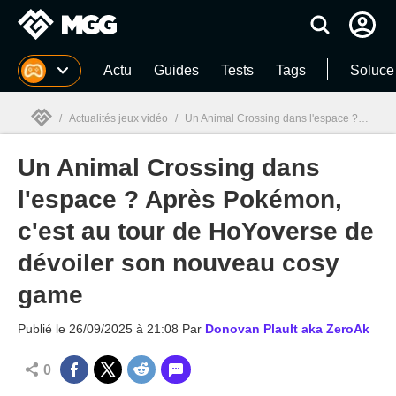
MGG
Actu
Guides
Tests
Tags
Soluce
/
Actualités jeux vidéo
/
Un Animal Crossing dans l'espace ? Après Pokémon, c'est au tour de HoYoverse de dévoiler son nouveau cosy game
Un Animal Crossing dans
MGG

l'espace ? Après Pokémon,
c'est au tour de HoYoverse de
dévoiler son nouveau cosy
game
Publié le
26/09/2025 à 21:08
Par
Donovan Plault aka ZeroAk
0