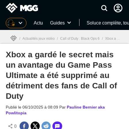
MGG
Actu
Guides
Soluce complète, to
/
Actualités jeux vidéo
/
Call of Duty : Black Ops 6
/
Xbox a gardé le secret mais un avantage du Game Pass Ultimate a été supprimé au détriment des fans de Call of Duty
Xbox a gardé le secret mais
MGG

un avantage du Game Pass
Ultimate a été supprimé au
détriment des fans de Call of
Duty
Publié le
06/10/2025 à 08:09
Par
Pauline Bernier aka
Powlitopia
0