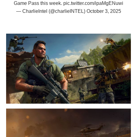
Game Pass this week.
pic.twitter.com/ipaMgENuwi
— CharlieIntel (@charlieINTEL)
October 3, 2025