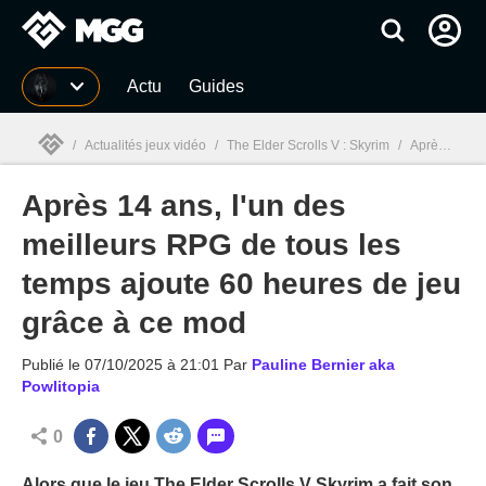
MGG
Actu
Guides
/
Actualités jeux vidéo
/
The Elder Scrolls V : Skyrim
/
Après 14 ans, l'un des meilleurs RPG de tous les temps ajoute 60 heures de jeu grâce à ce mod
Après 14 ans, l'un des
MGG

meilleurs RPG de tous les
temps ajoute 60 heures de jeu
grâce à ce mod
Publié le
07/10/2025 à 21:01
Par
Pauline Bernier aka
Powlitopia
0
Alors que le jeu The Elder Scrolls V Skyrim a fait son