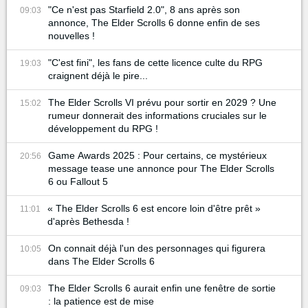
"Ce n'est pas Starfield 2.0", 8 ans après son
09:03
annonce, The Elder Scrolls 6 donne enfin de ses
nouvelles !
"C'est fini", les fans de cette licence culte du RPG
19:03
craignent déjà le pire...
The Elder Scrolls VI prévu pour sortir en 2029 ? Une
15:02
rumeur donnerait des informations cruciales sur le
développement du RPG !
Game Awards 2025 : Pour certains, ce mystérieux
20:56
message tease une annonce pour The Elder Scrolls
6 ou Fallout 5
« The Elder Scrolls 6 est encore loin d'être prêt »
11:01
d'après Bethesda !
On connait déjà l'un des personnages qui figurera
10:05
dans The Elder Scrolls 6
The Elder Scrolls 6 aurait enfin une fenêtre de sortie
09:03
: la patience est de mise