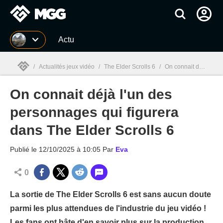
MGG
Actu
/
Actualités jeux vidéo
/
The Elder Scrolls 6
/
On connait déjà l'un des personnages qui figurera dans The Elder Scrolls 6
On connait déjà l'un des
MGG

personnages qui figurera
dans The Elder Scrolls 6
Publié le
12/10/2025 à 10:05
Par
Eva
0
La sortie de The Elder Scrolls 6 est sans aucun doute
parmi les plus attendues de l'industrie du jeu vidéo !
Les fans ont hâte d'en savoir plus sur la production