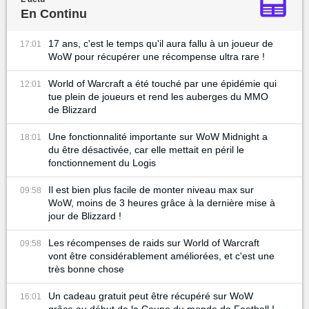
En Continu
17 ans, c'est le temps qu'il aura fallu à un joueur de
17:01
WoW pour récupérer une récompense ultra rare !
World of Warcraft a été touché par une épidémie qui
12:01
tue plein de joueurs et rend les auberges du MMO
de Blizzard
Une fonctionnalité importante sur WoW Midnight a
18:01
du être désactivée, car elle mettait en péril le
fonctionnement du Logis
Il est bien plus facile de monter niveau max sur
09:58
WoW, moins de 3 heures grâce à la dernière mise à
jour de Blizzard !
Les récompenses de raids sur World of Warcraft
09:58
vont être considérablement améliorées, et c'est une
très bonne chose
Un cadeau gratuit peut être récupéré sur WoW
16:01
grâce au début de la Coupe du monde de Football !