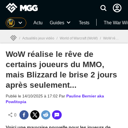
MGG
Actu
Guides
Tests
The War Wi
/
Actualités jeux vidéo
/
World of Warcraft (WoW)
/
WoW réalise le rêve de certains joueurs du MMO, mais Blizzard le brise 2 jours après seulement...
WoW réalise le rêve de
MGG

certains joueurs du MMO,
mais Blizzard le brise 2 jours
après seulement...
Publié le
14/10/2025 à 17:02
Par
Pauline Bernier aka
Powlitopia
0
Voici une mauvaise nouvelle pour les joueurs de