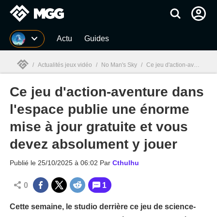
MGG
Actu
Guides
/
Actualités jeux vidéo
/
No Man's Sky
/
Ce jeu d'action-aventure dans l'espace publie une énorme mise à jour gratuite et vous devez absolument y jouer
Ce jeu d'action-aventure dans
MGG

l'espace publie une énorme
mise à jour gratuite et vous
devez absolument y jouer
Publié le
25/10/2025 à 06:02
Par
Cthulhu
0
1
Cette semaine, le studio derrière ce jeu de science-