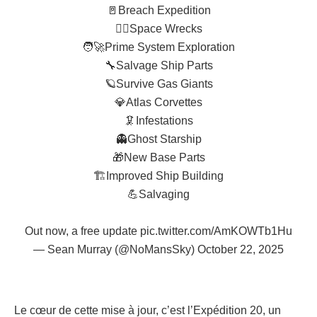
🚪Breach Expedition
🏴‍☠️Space Wrecks
🧑‍🚀Prime System Exploration
🔧Salvage Ship Parts
🪐Survive Gas Giants
💎Atlas Corvettes
🦑Infestations
👻Ghost Starship
🎁New Base Parts
🏗️Improved Ship Building
💪Salvaging
Out now, a free update
pic.twitter.com/AmKOWTb1Hu
— Sean Murray (@NoMansSky)
October 22, 2025
Le cœur de cette mise à jour, c’est l’Expédition 20, un