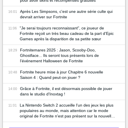
pour avoir skins et récompenses gratuites
Après Les Simpsons, c'est une autre série culte qui
16:01
devrait arriver sur Fortnite
"Je serai toujours reconnaissant", ce joueur de
11:06
Fortnite reçoit un très beau cadeau de la part d'Epic
Games après la disparition de sa petite sœur
Fortnitemares 2025 : Jason, Scooby-Doo,
18:29
Ghostface... Ils seront tous présents lors de
l'événement Halloween de Fortnite
Fortnite heure mise à jour Chapitre 6 nouvelle
10:48
Saison 4 : Quand peut-on jouer ?
Grâce à Fortnite, il est désormais possible de jouer
14:00
dans le studio d'Inoxtag !
La Nintendo Switch 2 accueille l'un des jeux les plus
11:01
populaires au monde, mais attention car le mode
original de Fortnite n'est pas présent sur la nouvelle
console...