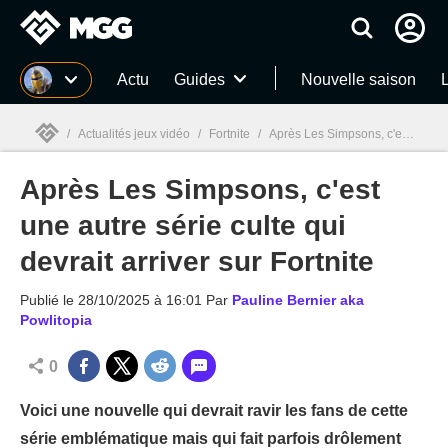
MGG
Actu
Guides
Nouvelle saison
/
Actualités jeux vidéo
/
Fortnite
/
Après Les Simpsons, c'est une autre série culte qui devrait arriver sur Fortnite
Après Les Simpsons, c'est
MGG

une autre série culte qui
devrait arriver sur Fortnite
Publié le
28/10/2025 à 16:01
Par
Pauline Bernier aka
Powlitopia
0
Voici une nouvelle qui devrait ravir les fans de cette
série emblématique mais qui fait parfois drôlement