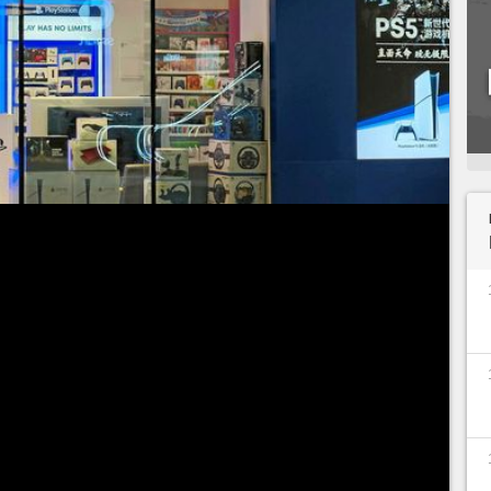
vembre dernier,
Sony a annoncé lancer une toute
S5
. A prix ultra cassé, elle permettrait à des
chute de leur pouvoir d'achat de pouvoir de se
semble réjouissante, y compris pour les joueurs
durs, il y a une condition qui fait déjà grincer des