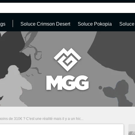
ags
Soluce Crimson Desert
Soluce Pokopia
Soluce
ins de 310€ ? C'est une réalité mais il y a un hic...