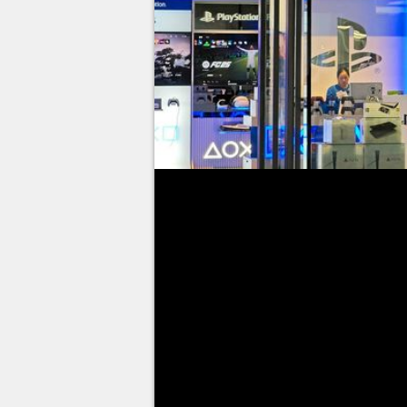
Lors du State of Play du 11 no
nouvelle version sa célèbre P
consommateurs souffrant d'une 
l'offrir. Alors que la nouvelle 
français pour qui les temps sont 
dents...