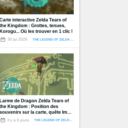
Carte interactive Zelda Tears of
the Kingdom : Grottes, tenues,
Korogu... Où les trouver en 1 clic !
30 jui 2026
THE LEGEND OF ZELDA : TEARS OF THE KINGDOM
Larme de Dragon Zelda Tears of
the Kingdom : Position des
souvenirs sur la carte, quête Impa
et les Géoglyphes
il y a 6 jours
THE LEGEND OF ZELDA : TEARS OF THE KINGDOM