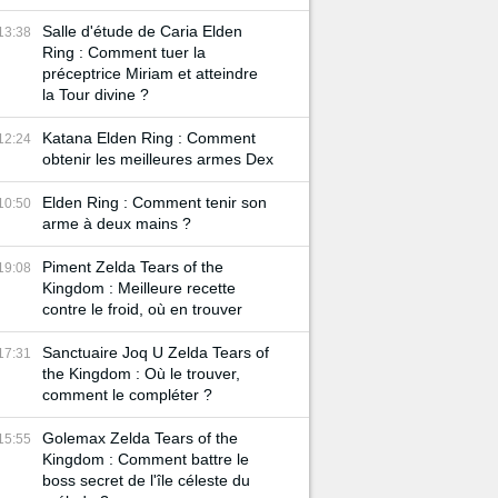
Salle d'étude de Caria Elden
13:38
Ring : Comment tuer la
préceptrice Miriam et atteindre
la Tour divine ?
Katana Elden Ring : Comment
12:24
obtenir les meilleures armes Dex
Elden Ring : Comment tenir son
10:50
arme à deux mains ?
Piment Zelda Tears of the
19:08
Kingdom : Meilleure recette
contre le froid, où en trouver
Sanctuaire Joq U Zelda Tears of
17:31
the Kingdom : Où le trouver,
comment le compléter ?
Golemax Zelda Tears of the
15:55
Kingdom : Comment battre le
boss secret de l'île céleste du