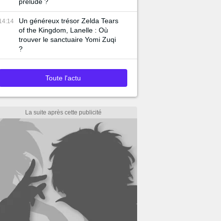
prélude ?
Un généreux trésor Zelda Tears
14:14
of the Kingdom, Lanelle : Où
trouver le sanctuaire Yomi Zuqi
?
Toute l'actu