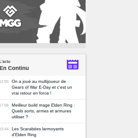
L'actu
En Continu
On a joué au multijoueur de
12:00
Gears of War E-Day et c'est un
vrai retour en force !
Meilleur build mage Elden Ring :
17:08
Quels sorts, armes et armures
utiliser ?
Les Scarabées larmoyants
15:44
d'Elden Ring