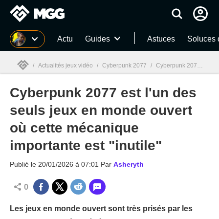
MGG
Actu
Guides
Astuces
Soluces 
/
Actualités jeux vidéo
/
Cyberpunk 2077
/
Cyberpunk 2077 est l'un des seuls jeux en monde ouvert où cette mécanique importante est "inutile"
Cyberpunk 2077 est l'un des
MGG

seuls jeux en monde ouvert
où cette mécanique
importante est "inutile"
Publié le
20/01/2026 à 07:01
Par
Asheryth
0
Les jeux en monde ouvert sont très prisés par les