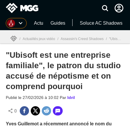
MGG
Actu
Guides
Soluce AC Shadows
/
Actualités jeux vidéo
/
Assassin's Creed Shadows
/
"Ubisoft est une entreprise familiale", le patron du studio accusé de népotisme et on comprend pourquoi
"Ubisoft est une entreprise
MGG

familiale", le patron du studio
accusé de népotisme et on
comprend pourquoi
Publié le
27/02/2026 à 10:02
Par
Idril
0
Yves Guillemot a récemment annoncé le nom du