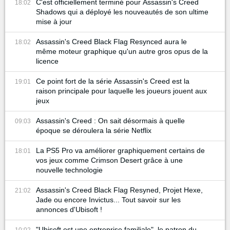
C'est officiellement terminé pour Assassin's Creed
18:02
Shadows qui a déployé les nouveautés de son ultime
mise à jour
Assassin's Creed Black Flag Resynced aura le
18:02
même moteur graphique qu'un autre gros opus de la
licence
Ce point fort de la série Assassin's Creed est la
19:01
raison principale pour laquelle les joueurs jouent aux
jeux
Assassin's Creed : On sait désormais à quelle
09:03
époque se déroulera la série Netflix
La PS5 Pro va améliorer graphiquement certains de
18:01
vos jeux comme Crimson Desert grâce à une
nouvelle technologie
Assassin's Creed Black Flag Resyned, Projet Hexe,
21:02
Jade ou encore Invictus... Tout savoir sur les
annonces d'Ubisoft !
"Ubisoft est une entreprise familiale", le patron du
10:02