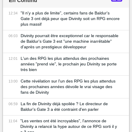
En Continu
"Il n'y a plus de limite", certains fans de Baldur's
12:34
Gate 3 ont déjà peur que Divinity soit un RPG encore
plus massif
Divinity pourrait être exceptionnel car le responsable
06:03
de Baldur's Gate 3 est "une machine inarrêtable"
d'après un prestigieux développeur
L'un des RPG les plus attendus des prochaines
12:01
années "prend vie", le prochain jeu Divinity se porte
très bien
Cette révélation sur l'un des RPG les plus attendus
13:00
des prochaines années dévoile le vrai visage des
fans de Divinity
La fin de Divinity déjà spoilée ? Le directeur de
06:59
Baldur's Gate 3 a été contraint d'en parler
"Les ventes ont été incroyables", l'annonce de
11:04
Divinity a relancé la hype autour de ce RPG sorti il y
a 3 ans