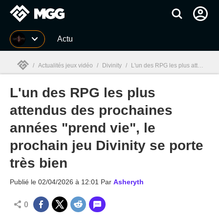
MGG
Actu
/
Actualités jeux vidéo
/
Divinity
/
L'un des RPG les plus attendus des prochaines années "prend vie", le prochain jeu Divinity se porte très bien
L'un des RPG les plus
MGG

attendus des prochaines
années "prend vie", le
prochain jeu Divinity se porte
très bien
Publié le
02/04/2026 à 12:01
Par
Asheryth
0