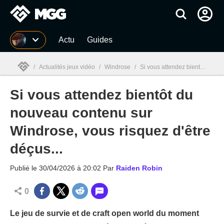
MGG
Actu
Guides
/
Actualités jeux vidéo
/
Windrose
/
Si vous attendez bientôt du nouveau contenu sur Windrose, vous risquez d'être déçus...
Si vous attendez bientôt du
MGG

nouveau contenu sur
Windrose, vous risquez d'être
déçus...
Publié le
30/04/2026 à 20:02
Par
Raiden Robin
0
Le jeu de survie et de craft open world du moment