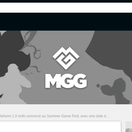
alheim 1.0 enfin annoncé au Summer Game Fest, avec une date de sortie proche et un nouveau biome