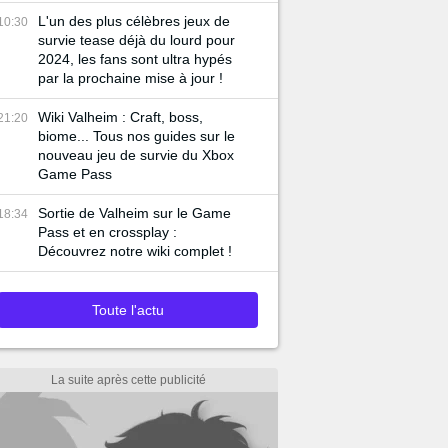
gratuitement pour tout le monde
!
L'un des plus célèbres jeux de
10:30
survie tease déjà du lourd pour
2024, les fans sont ultra hypés
par la prochaine mise à jour !
Wiki Valheim : Craft, boss,
21:20
biome... Tous nos guides sur le
nouveau jeu de survie du Xbox
Game Pass
Sortie de Valheim sur le Game
18:34
Pass et en crossplay :
Découvrez notre wiki complet !
Toute l'actu