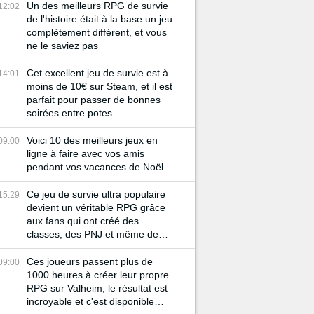
Un des meilleurs RPG de survie
12:02
de l'histoire était à la base un jeu
complètement différent, et vous
ne le saviez pas
Cet excellent jeu de survie est à
14:01
moins de 10€ sur Steam, et il est
parfait pour passer de bonnes
soirées entre potes
Voici 10 des meilleurs jeux en
09:00
ligne à faire avec vos amis
pendant vos vacances de Noël
Ce jeu de survie ultra populaire
15:29
devient un véritable RPG grâce
aux fans qui ont créé des
classes, des PNJ et même des
quêtes !
Ces joueurs passent plus de
09:00
1000 heures à créer leur propre
RPG sur Valheim, le résultat est
incroyable et c'est disponible