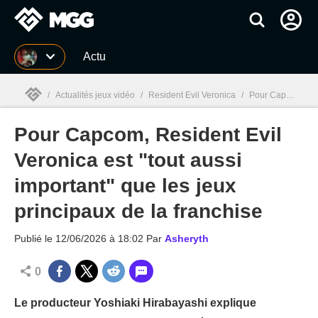
MGG
Actu
/
Actualités jeux vidéo
/
Resident Evil Veronica
/
Pour Capcom, Resident Evil Veronica est "tout aussi important" que les jeux principaux de la franchise
Pour Capcom, Resident Evil
MGG

Veronica est "tout aussi
important" que les jeux
principaux de la franchise
Publié le
12/06/2026 à 18:02
Par
Asheryth
0
Le producteur Yoshiaki Hirabayashi explique