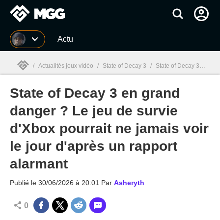
MGG
Actu
/
Actualités jeux vidéo
/
State of Decay 3
/
State of Decay 3 en grand danger ? Le jeu de survie d'Xbox pourrait ne jamais voir le jour d'après un rapport alarmant
State of Decay 3 en grand
MGG

danger ? Le jeu de survie
d'Xbox pourrait ne jamais voir
le jour d'après un rapport
alarmant
Publié le
30/06/2026 à 20:01
Par
Asheryth
0