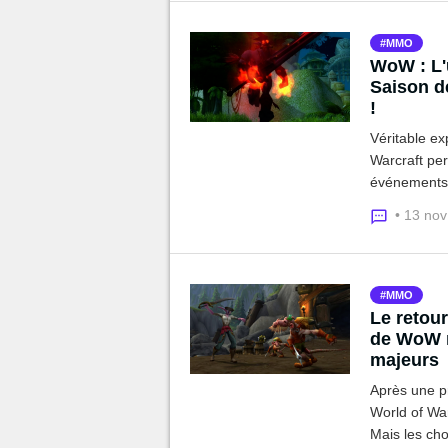
MMO
WoW : L'
Saison de
!
Véritable ex
Warcraft pe
événements m
un développe
• 13 no
nouvelle ?
MMO
Le retou
de WoW n
majeurs
Après une p
World of War
Mais les ch