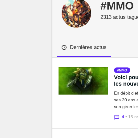
#MMO
MGG

2313 actus tagu
Dernières actus
MMO
Voici po
les nouv
En dépit d'ef
ses 20 ans 
son giron le
uniquement g
4
• 15 n