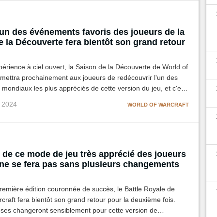
un des événements favoris des joueurs de la
 la Découverte fera bientôt son grand retour
périence à ciel ouvert, la Saison de la Découverte de World of
rmettra prochainement aux joueurs de redécouvrir l'un des
ondiaux les plus appréciés de cette version du jeu, et c'est
ur lui-même qui l'a révélé ! Mais est-ce vraiment une bonne
v 2024
WORLD OF WARCRAFT
r de ce mode de jeu très apprécié des joueurs
e se fera pas sans plusieurs changements
remière édition couronnée de succès, le Battle Royale de
craft fera bientôt son grand retour pour la deuxième fois.
oses changeront sensiblement pour cette version de