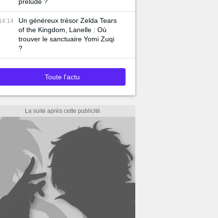
prélude ?
Un généreux trésor Zelda Tears
14:14
of the Kingdom, Lanelle : Où
trouver le sanctuaire Yomi Zuqi
?
Toute l'actu