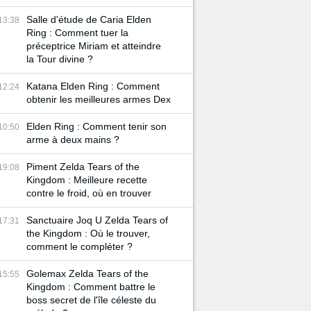
Salle d'étude de Caria Elden
13:38
Ring : Comment tuer la
préceptrice Miriam et atteindre
la Tour divine ?
Katana Elden Ring : Comment
12:24
obtenir les meilleures armes Dex
Elden Ring : Comment tenir son
10:50
arme à deux mains ?
Piment Zelda Tears of the
19:08
Kingdom : Meilleure recette
contre le froid, où en trouver
Sanctuaire Joq U Zelda Tears of
17:31
the Kingdom : Où le trouver,
comment le compléter ?
Golemax Zelda Tears of the
15:55
Kingdom : Comment battre le
boss secret de l'île céleste du