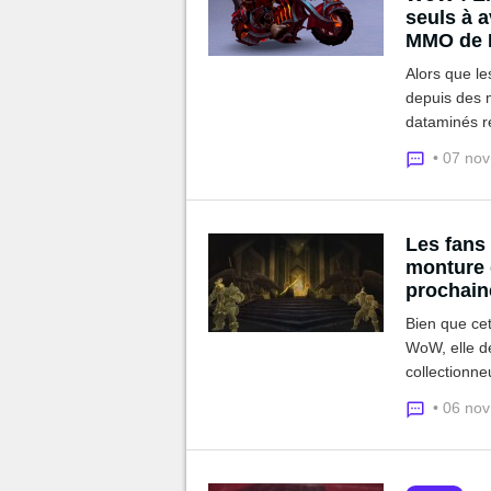
seuls à a
MMO de B
Alors que le
depuis des m
dataminés r
permettant d
• 07 no
les non-amér
Les fans 
monture d
prochai
Bien que cet
WoW, elle de
collectionne
les fichiers 
• 06 no
11.0.7.