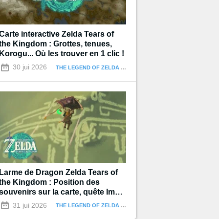
Carte interactive Zelda Tears of
the Kingdom : Grottes, tenues,
Korogu... Où les trouver en 1 clic !
30 jui 2026
THE LEGEND OF ZELDA : TEARS OF THE KINGDOM
Larme de Dragon Zelda Tears of
the Kingdom : Position des
souvenirs sur la carte, quête Impa
et les Géoglyphes
31 jui 2026
THE LEGEND OF ZELDA : TEARS OF THE KINGDOM