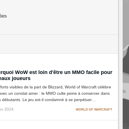
ées
urquoi WoW est loin d'être un MMO facile pour
eaux joueurs
forts visibles de la part de Blizzard, World of Warcraft célèbre
avec un constat amer : le MMO culte peine à conserver dans
s débutants. Le jeu est-il condamné à se perpétuer
râce à un vivier de vétérans fidèles ?
ov 2024
WORLD OF WARCRAFT