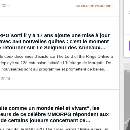
m qui proposera entre autres un nouveau système de
v 2024
WORLD OF WARCRAFT
s !
G sorti il y a 17 ans ajoute une mise à jour
avec 350 nouvelles quêtes : c'est le moment
de retourner sur Le Seigneur des Anneaux
de deux décennies d'existence The Lord of the Rings Online a
éployé sa 12è extension intitulée L'héritage de Morgoth. De
nouveautés sont au programme et promettent de belles
entures dans le Proche-Harad, une région attendue par les
v 2024
aite comme un monde réel et vivant", les
eurs de ce célèbre MMORPG répondent aux
 de certains joueurs concernant ce
age
e à jour 44, le MMORPG The Elder Scrolls Online a reçu un