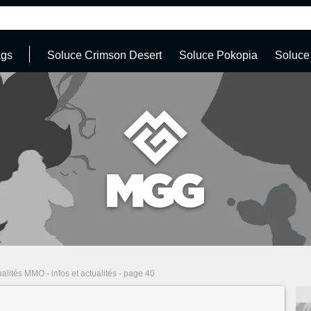
ags
Soluce Crimson Desert
Soluce Pokopia
Soluce
ualités MMO - infos et actualités - page 40