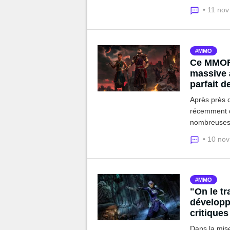
Plunderstor
• 11 no
récompense
MMO
Ce MMORP
massive 
parfait 
Online
Après près 
récemment d
nombreuses 
heures d'av
• 10 no
fans !
MMO
"On le tr
développ
critiques
personn
Dans la mis