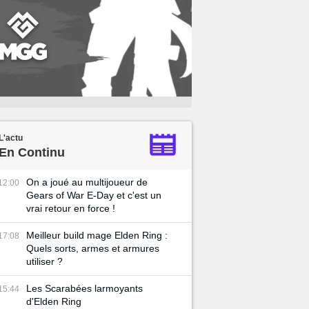
L'actu
En Continu
On a joué au multijoueur de
12:00
Gears of War E-Day et c'est un
vrai retour en force !
Meilleur build mage Elden Ring :
17:08
Quels sorts, armes et armures
utiliser ?
Les Scarabées larmoyants
15:44
d'Elden Ring