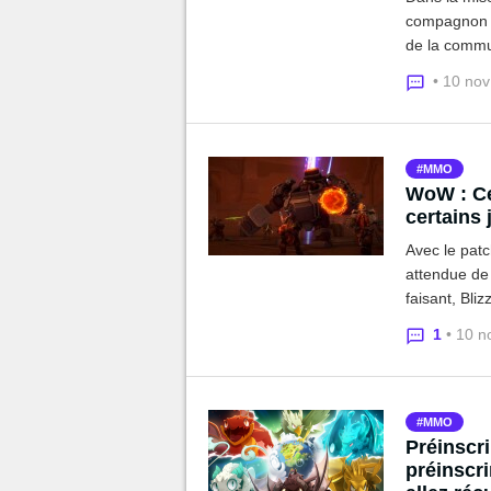
compagnon n
de la commun
• 10 no
MMO
WoW : Ce
certains 
Avec le patc
attendue de
faisant, Bli
faction... a
1
• 10 n
Horde et All
MMO
Préinscr
préinscr