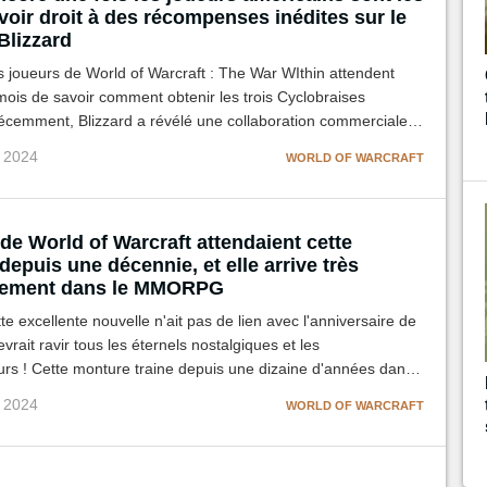
voir droit à des récompenses inédites sur le
lizzard
s joueurs de World of Warcraft : The War WIthin attendent
ois de savoir comment obtenir les trois Cyclobraises
écemment, Blizzard a révélé une collaboration commerciale
'acquérir l'une d'elles... et c'est un véritable coup bas pour
v 2024
WORLD OF WARCRAFT
icains !
de World of Warcraft attendaient cette
epuis une décennie, et elle arrive très
nement dans le MMORPG
te excellente nouvelle n'ait pas de lien avec l'anniversaire de
vrait ravir tous les éternels nostalgiques et les
urs ! Cette monture traine depuis une dizaine d'années dans
de Blizzard, et l'éditeur va enfin la rendre dispo via le patch
v 2024
WORLD OF WARCRAFT