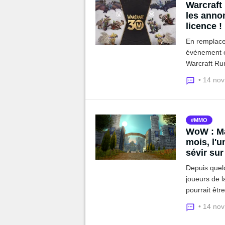
Warcraft D
les annon
licence !
En remplacem
événement en
Warcraft Rum
vous fait un
• 14 no
ces jeux.
MMO
WoW : Ma
mois, l'
sévir sur
Depuis quel
joueurs de l
pourrait êtr
peu vivre un
• 14 no