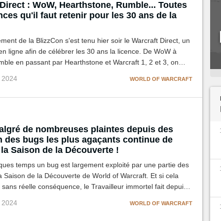
irect : WoW, Hearthstone, Rumble... Toutes
ces qu'il faut retenir pour les 30 ans de la
ent de la BlizzCon s'est tenu hier soir le Warcraft Direct, un
 ligne afin de célébrer les 30 ans la licence. De WoW à
ble en passant par Hearthstone et Warcraft 1, 2 et 3, on
 récapitulatif de toutes les grosses annonces à retenir sur tous
v 2024
WORLD OF WARCRAFT
lgré de nombreuses plaintes depuis des
un des bugs les plus agaçants continue de
 la Saison de la Découverte !
ques temps un bug est largement exploité par une partie des
a Saison de la Découverte de World of Warcraft. Et si cela
e sans réelle conséquence, le Travailleur immortel fait depuis
 véritable calvaire aux joueurs de l'Alliance à la nuit tombée.
v 2024
WORLD OF WARCRAFT