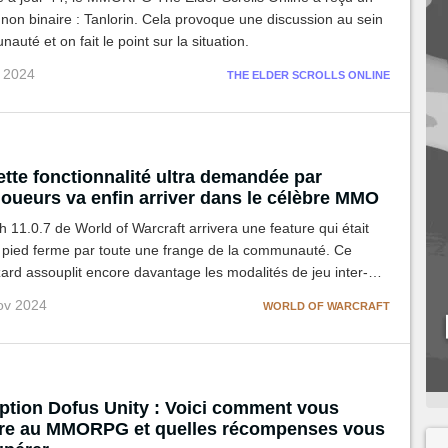
on binaire : Tanlorin. Cela provoque une discussion au sein
auté et on fait le point sur la situation.
v 2024
THE ELDER SCROLLS ONLINE
tte fonctionnalité ultra demandée par
joueurs va enfin arriver dans le célèbre MMO
h 11.0.7 de World of Warcraft arrivera une feature qui était
 pied ferme par toute une frange de la communauté. Ce
zzard assouplit encore davantage les modalités de jeu inter-
u risque de fâcher les grands nostalgiques de l'opposition
ov 2024
WORLD OF WARCRAFT
iance.
iption Dofus Unity : Voici comment vous
ire au MMORPG et quelles récompenses vous