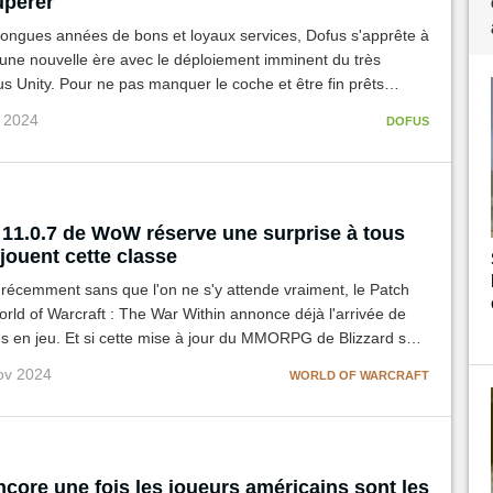
upérer
longues années de bons et loyaux services, Dofus s'apprête à
une nouvelle ère avec le déploiement imminent du très
s Unity. Pour ne pas manquer le coche et être fin prêts
us préinscrire sur les serveurs de la version 3.0 du MMORPG
v 2024
DOFUS
 11.0.7 de WoW réserve une surprise à tous
jouent cette classe
 récemment sans que l'on ne s'y attende vraiment, le Patch
rld of Warcraft : The War Within annonce déjà l'arrivée de
s en jeu. Et si cette mise à jour du MMORPG de Blizzard se
ineure, ce sont les Voleurs qui seront a priori à l'honneur
ov 2024
WORLD OF WARCRAFT
!
core une fois les joueurs américains sont les