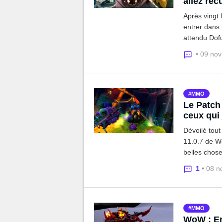
allez réc
Après vingt 
entrer dans 
attendu Dofu
pensez à vo
• 09 no
d'Ankama !
MMO
Le Patch
ceux qui 
Dévoilé tout
11.0.7 de Wo
belles chose
veut assez m
1
• 08 n
malgré tout 
MMO
WoW : En