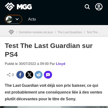
MGG
Actu
/
Dernières reviews de jeux
/
The Last Guardian
/
Test The Last Guardian sur PS4
Test The Last Guardian sur
MGG

PS4
Publié le
30/07/2022 à 09:00
Par
Lloyd
0
The Last Guardian voit déjà son prix baisser, ce qui
est probablement une conséquence liée à des ventes
plutôt décevantes pour le titre de Sony.