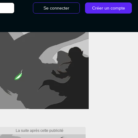
Se connecter
Créer un compte
/
Test de Dragon Age The Veilguard : Retour en force pour B