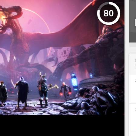
80
ption mitigée comme
Mass Effect 3
et
Dragon Age