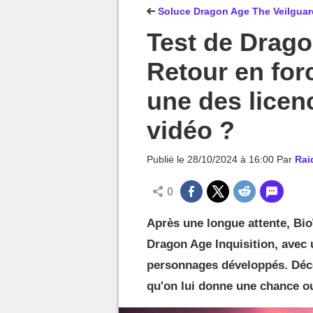
MGG

Soluce Dragon Age The Veilguard
Test de Drago
Retour en for
une des licen
vidéo ?
Publié le
28/10/2024 à 16:00
Par
Rai
0
Après une longue attente, Bi
Dragon Age Inquisition, avec u
personnages développés. Décou
qu'on lui donne une chance o