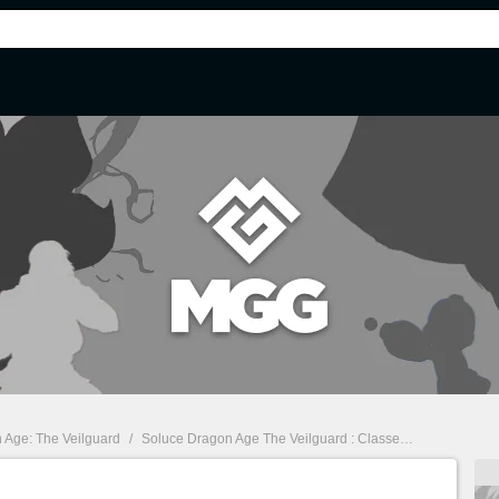
 Age: The Veilguard
/
Soluce Dragon Age The Veilguard : Classes, quêtes, romances... Guide complet