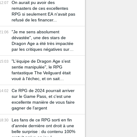
On aurait pu avoir des
12:07
remasters de ces excellentes
RPG si seulement EA n'avait pas
refusé de les financer...
"Je me sens absolument
21:06
dévastée", une des stars de
Dragon Age a été très impactée
par les critiques négatives sur
The Veilguard
"L'équipe de Dragon Age s'est
15:03
sentie manipulée", le RPG
fantastique The Veilguard était
voué à l'échec, et on sait
maintenant pourquoi
Ce RPG de 2024 pourrait arriver
14:02
sur le Game Pass, et c'est une
excellente manière de vous faire
gagner de l'argent
Les fans de ce RPG sorti en fin
18:30
d'année dernière ont droit à une
belle surprise : du contenu 100%