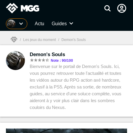
MGG
Actu
Guides
/
Les jeux du moment
/
Demon's Souls
Demon's Souls
MGG

Note : 90/100
Bienvenue sur le portail de Demon's Souls. Ici,
vous pourrez retrouver toute l'actualité et toutes
les vidéos autour du RPG action axé hardcore,
exclusif à la PS5. Après sa sortie, de nombreux
guides, au service d'une soluce complète, vous
aideront à y voir plus clair dans les sombres
couloirs du Nexus.