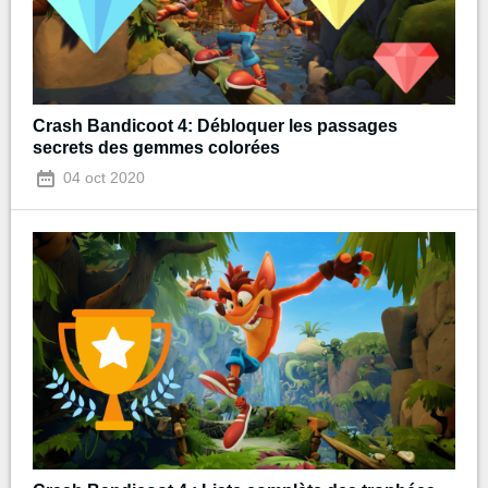
Crash Bandicoot 4: Débloquer les passages
secrets des gemmes colorées
04 oct 2020