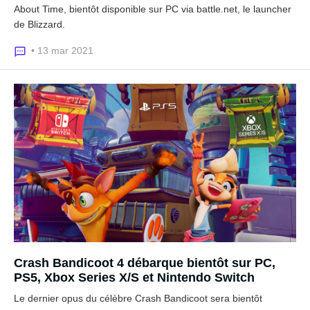
About Time, bientôt disponible sur PC via battle.net, le launcher
de Blizzard.
• 13 mar 2021
Crash Bandicoot 4 débarque bientôt sur PC,
PS5, Xbox Series X/S et Nintendo Switch
Le dernier opus du célèbre Crash Bandicoot sera bientôt