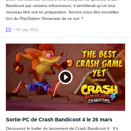
Bandicoot par certains influenceurs, il semblerait qu'un tout
nouveau titre soit en préparation. Aurons-nous des nouvelles
lors du PlayStation Showcase de ce soir ?
• 09 sep 2021
Sortie PC de Crash Bandicoot 4 le 26 mars
Découvrez le trailer de lancement de Crash Bandicoot 4 : It’s