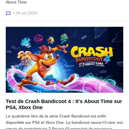
About Time.
• 04 oct 2020
Test de Crash Bandicoot 4 : It's About Time sur
PS4, Xbox One
Le quatrième titre de la série Crash Bandicoot est enfin
disponible sur PS4 et Xbox One. Le bandicoot saura-t'il ravir vos
cœurs de nostalgiques ? Pourra t'il conquérir de nouveaux