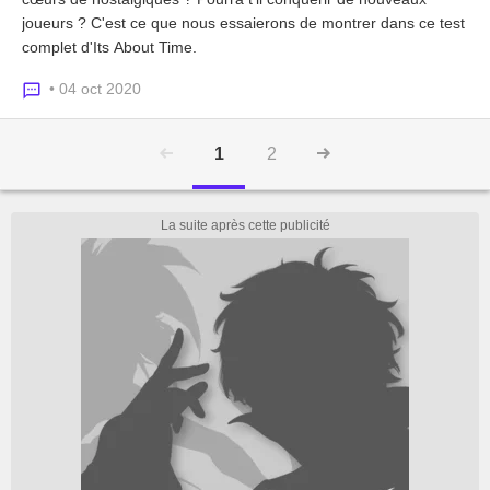
joueurs ? C'est ce que nous essaierons de montrer dans ce test
complet d'Its About Time.
• 04 oct 2020
1
2