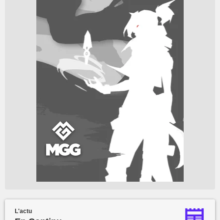
L'actu