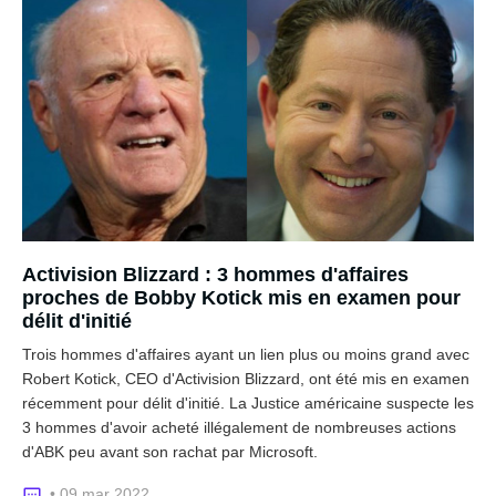
Activision Blizzard : 3 hommes d'affaires
proches de Bobby Kotick mis en examen pour
délit d'initié
Trois hommes d'affaires ayant un lien plus ou moins grand avec
Robert Kotick, CEO d'Activision Blizzard, ont été mis en examen
récemment pour délit d'initié. La Justice américaine suspecte les
3 hommes d'avoir acheté illégalement de nombreuses actions
d'ABK peu avant son rachat par Microsoft.
• 09 mar 2022