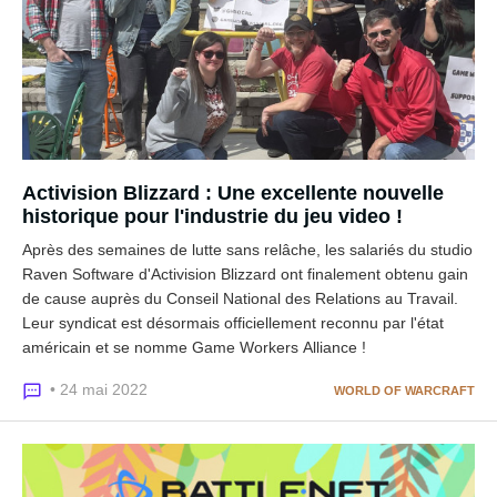
Activision Blizzard : Une excellente nouvelle
historique pour l'industrie du jeu video !
Après des semaines de lutte sans relâche, les salariés du studio
Raven Software d'Activision Blizzard ont finalement obtenu gain
de cause auprès du Conseil National des Relations au Travail.
Leur syndicat est désormais officiellement reconnu par l'état
américain et se nomme Game Workers Alliance !
• 24 mai 2022
WORLD OF WARCRAFT