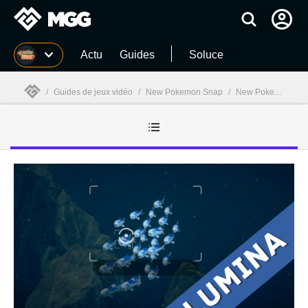
MGG
Actu
Guides
Soluce
/
Guides de jeux vidéo
/
New Pokemon Snap
/
New Pokemon Snap guides
MGG
