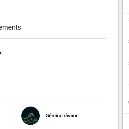
nements
à
Général rêveur