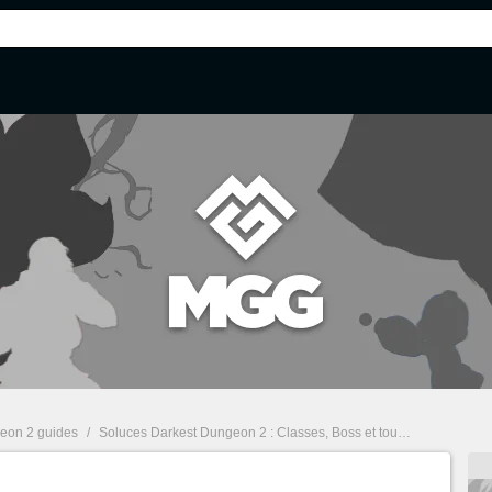
eon 2 guides
/
Soluces Darkest Dungeon 2 : Classes, Boss et tous nos guides de jeu