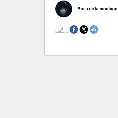
Boss de la montagn
3
partages