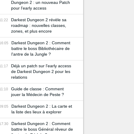
Dungeon 2 : un nouveau Patch
pour l'early access
Darkest Dungeon 2 révèle sa
11:22
roadmap : nouvelles classes,
zones, et plus encore
Darkest Dungeon 2 : Comment
16:05
battre le boss Bibliothécaire de
l'antre de la Jungle ?
Déjà un patch sur l'early access
11:17
de Darkest Dungeon 2 pour les
relations
Guide de classe : Comment
11:10
jouer la Médecin de Peste ?
Darkest Dungeon 2 : La carte et
09:05
la liste des lieux à explorer
Darkest Dungeon 2 : Comment
17:30
battre le boss Général rêveur de