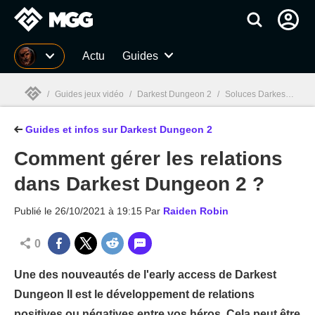
MGG
Actu
Guides
/
Guides jeux vidéo
/
Darkest Dungeon 2
/
Soluces Darkest Dungeon 2 : Classes, Boss et tous nos guides de jeu
Guides et infos sur Darkest Dungeon 2
MGG

Comment gérer les relations
dans Darkest Dungeon 2 ?
Publié le
26/10/2021 à 19:15
Par
Raiden Robin
0
Une des nouveautés de l'early access de Darkest
Dungeon II est le développement de relations
positives ou négatives entre vos héros. Cela peut être