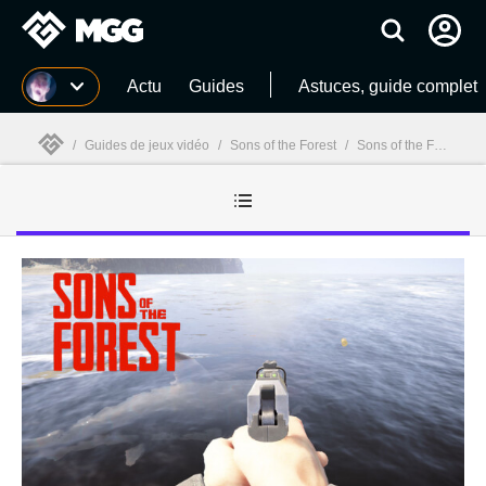
MGG
Actu
Guides
Astuces, guide complet
/
Guides de jeux vidéo
/
Sons of the Forest
/
Sons of the Forest guides
MGG
