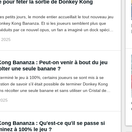
e pour fêter la sortie de Donkey Kong
es petits jours, le monde entier accueillait le tout nouveau jeu
onkey Kong Bananza. Et si les joueurs semblent plus que
séduits par ce nouvel opus, un fan a imaginé un dock spécial
key Kong Bananza. Le résultat est fou !
û 2025
ong Bananza : Peut-on venir à bout du jeu
olter une seule banane ?
terminé le jeu à 100%, certains joueurs se sont mis à se
stion de savoir s'il était possible de terminer Donkey Kong
 récolter une seule banane et sans utiliser un Cristal de
nt-il réussi ?
 2025
ong Bananza : Qu'est-ce qu'il se passe si
minez à 100% le jeu ?