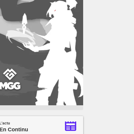
L'actu
En Continu