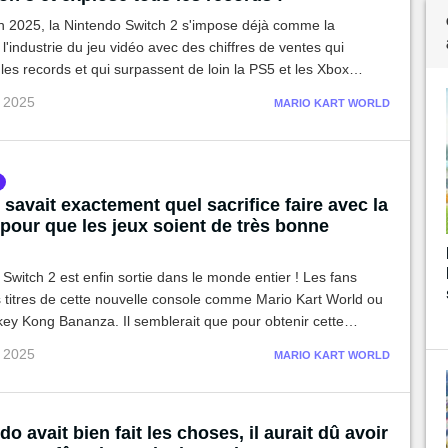
in 2025, la Nintendo Switch 2 s'impose déjà comme la
l'industrie du jeu vidéo avec des chiffres de ventes qui
 les records et qui surpassent de loin la PS5 et les Xbox
endo reste intouchable auprès des familles et des joueurs
v 2025
MARIO KART WORLD
nnels !
savait exactement quel sacrifice faire avec la
pour que les jeux soient de très bonne
Switch 2 est enfin sortie dans le monde entier ! Les fans
s titres de cette nouvelle console comme Mario Kart World ou
ey Kong Bananza. Il semblerait que pour obtenir cette
endo ait dû faire ce sacrifice !
p 2025
MARIO KART WORLD
do avait bien fait les choses, il aurait dû avoir