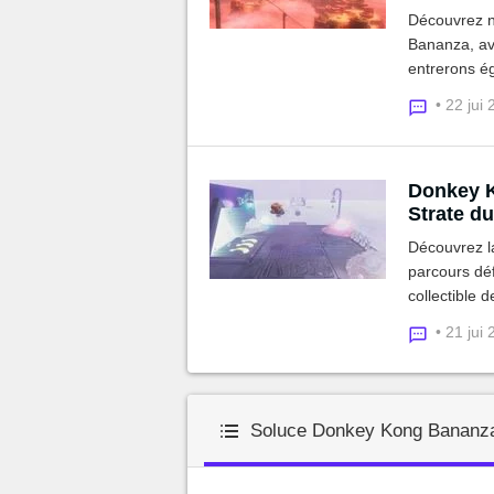
Découvrez n
Bananza, av
entrerons ég
grâce à des
• 22 jui
Donkey K
Strate du
Découvrez l
parcours déf
collectible 
d'entre eux
• 21 jui
Soluce Donkey Kong Bananza 