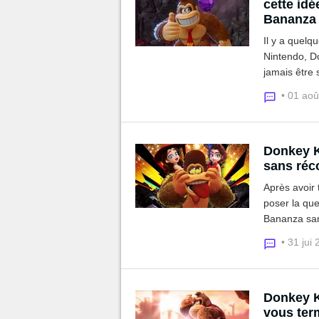
cette idé
Bananza
Il y a quelqu
Nintendo, D
jamais être 
Switch x Don
• 01 ao
Donkey K
sans réc
Après avoir 
poser la que
Bananza sans
Banandium. O
• 31 jui
Donkey K
vous ter