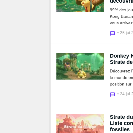
découvri
99% des jou
Kong Bananza
vous arrivez 
• 25 jui
Donkey K
Strate de
Découvrez l
le monde em
position sur
parcours déf
• 24 jui
Strate d
Liste co
fossiles