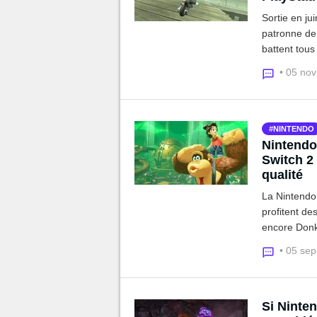
Sortie en ju
patronne de 
battent tous
Series. Nint
• 05 no
plus occasio
NINTENDO
Nintendo 
Switch 2 
qualité
La Nintendo 
profitent de
encore Donk
qualité, Nint
• 05 se
Si Ninten