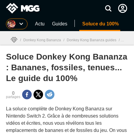
MGG
Actu
Guides
Soluce du 100%
/
Donkey Kong Bananza
/
Donkey Kong Bananza guides
/
Soluce
Soluce Donkey Kong Bananza
MGG

: Bananes, fossiles, tenues...
Le guide du 100%
0
partages
La soluce complète de Donkey Kong Bananza sur
Nintendo Switch 2. Grâce à de nombreuses solutions
vidéos et écrites, nous vous révélons tous les
emplacements de bananes et de fossiles du jeu. On vous