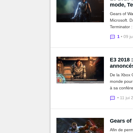
mod
Gears of Wa
Microsoft. D
Terminator :
1
• 09 j
E3 2018 :
annoncé
De la Xbox O
monde pour 
à sa confér
• 11 jui
Gears of
Afin de perm