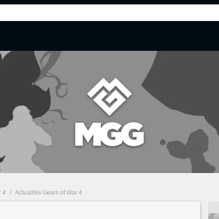
r 4
/
Actualités Gears of War 4