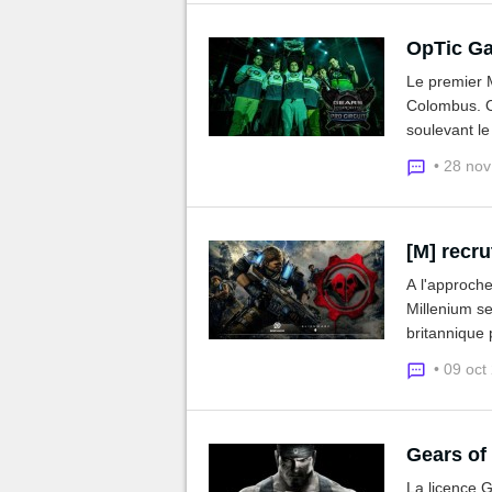
OpTic G
Le premier M
Colombus. O
soulevant le
• 28 no
[M] recr
A l'approche 
Millenium se
britannique 
• 09 oct
Gears of 
La licence G