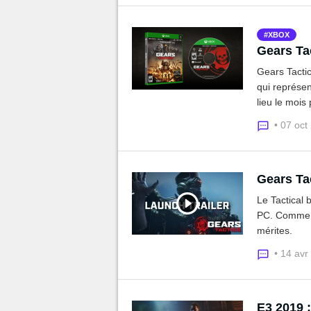
XBOX
Gears Ta
Gears Tactic
qui représe
lieu le mois
• 07 oct
Gears Tac
Le Tactical 
PC. Comme d
mérites.
• 14 avr
E3 2019 :