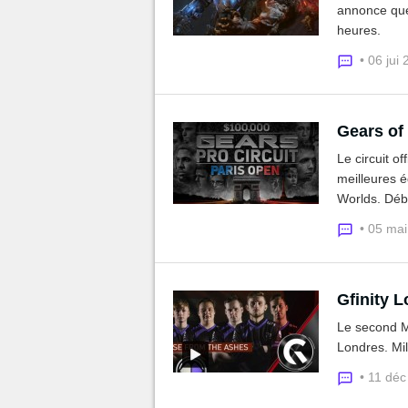
annonce que 
heures.
• 06 jui
Gears of
Le circuit of
meilleures 
Worlds. Débu
• 05 ma
Gfinity L
Le second M
Londres. Mi
• 11 dé