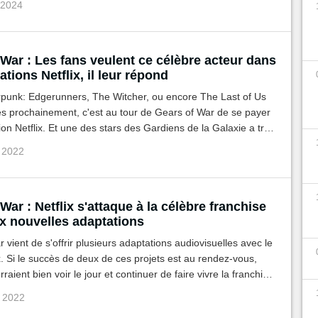
 2024
War : Les fans veulent ce célèbre acteur dans
ations Netflix, il leur répond
punk: Edgerunners, The Witcher, ou encore The Last of Us
rès prochainement, c'est au tour de Gears of War de se payer
on Netflix. Et une des stars des Gardiens de la Galaxie a très
e partie du casting...
v 2022
War : Netflix s'attaque à la célèbre franchise
x nouvelles adaptations
 vient de s'offrir plusieurs adaptations audiovisuelles avec le
x. Si le succès de deux de ces projets est au rendez-vous,
raient bien voir le jour et continuer de faire vivre la franchise
v 2022