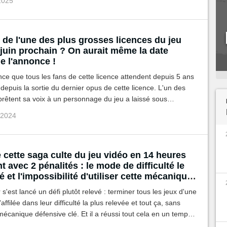
 2025
 de l'une des plus grosses licences du jeu
 juin prochain ? On aurait même la date
e l'annonce !
nce que tous les fans de cette licence attendent depuis 5 ans
depuis la sortie du dernier opus de cette licence. L'un des
prêtent sa voix à un personnage du jeu a laissé sous
un nouveau volet pourrait être annoncé en juin.
 2024
e cette saga culte du jeu vidéo en 14 heures
 avec 2 pénalités : le mode de difficulté le
é et l'impossibilité d'utiliser cette mécanique
du jeu
s'est lancé un défi plutôt relevé : terminer tous les jeux d'une
affilée dans leur difficulté la plus relevée et tout ça, sans
 mécanique défensive clé. Et il a réussi tout cela en un temps
eures.