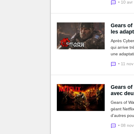
• 10 avr
Gears of 
les adapt
Après Cyber
qui arrive t
une adaptati
envie de fair
• 11 no
Gears of 
avec deu
Gears of War
géant Netfli
d'autres pour
!
• 08 no