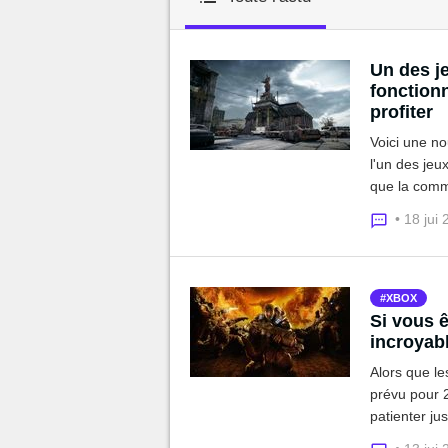
MGG

Un des je
fonctionn
profiter
Voici une no
l'un des jeu
que la comm
négligeable.
• 18 jui
XBOX
Si vous ê
incroyabl
Alors que le
prévu pour 2
patienter ju
été, mais qu