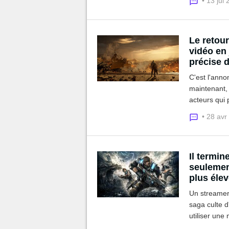
• 13 jui
GoW !
Le retour
vidéo en
précise d
C'est l'anno
maintenant, 
acteurs qui 
entendre qu'
• 28 avr
Il termin
seulement
plus élev
centrale 
Un streamer 
saga culte d'
utiliser une
record, 14 h