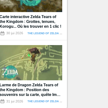
Carte interactive Zelda Tears of
the Kingdom : Grottes, tenues,
Korogu... Où les trouver en 1 clic !
30 jui 2026
THE LEGEND OF ZELDA : TEARS OF THE KINGDOM
Larme de Dragon Zelda Tears of
the Kingdom : Position des
souvenirs sur la carte, quête Impa
et les Géoglyphes
31 jui 2026
THE LEGEND OF ZELDA : TEARS OF THE KINGDOM