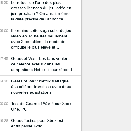
Le retour de l'une des plus
19:30
grosses licences du jeu vidéo en
juin prochain ? On aurait même
la date précise de l'annonce !
Il termine cette saga culte du jeu
09:00
vidéo en 14 heures seulement
avec 2 pénalités : le mode de
difficulté le plus élevé et
l'impossibilité d'utiliser cette
mécanique centrale du jeu
Gears of War : Les fans veulent
17:45
ce célèbre acteur dans les
adaptations Netflix, il leur répond
Gears of War : Netflix s'attaque
14:30
à la célèbre franchise avec deux
nouvelles adaptations
Test de Gears of War 4 sur Xbox
09:00
One, PC
Gears Tactics pour Xbox est
19:28
enfin passé Gold