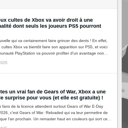
ux cultes de Xbox va avoir droit à une
alité dont seuls les joueurs PS5 pourront
uvelle qui va certainement faire grincer des dents ! En effet,
x cultes Xbox va bientôt faire son apparition sur PS5, et voici
unauté PlayStation va pouvoir profiter d'un avantage non
 2025
tes un vrai fan de Gears of War, Xbox a une
e surprise pour vous (et elle est gratuite) !
s fans de la licence attendent surtout Gears of War E-Day
026, c'est Gears of War: Reloaded qui va leur permettre de
sque l'an prochain. Un remaster haut en couleurs qui sort cet
i est surtout disponible gratuitement pour les vrais fans de