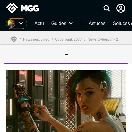
MGG
Actu
Guides
Astuces
Soluces 
/
News jeux vidéo
/
Cyberpunk 2077
/
News Cyberpunk 2077
/
A
MGG
