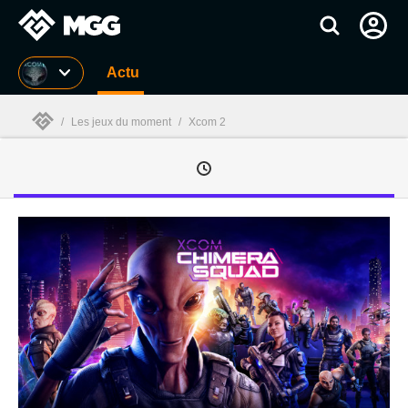
MGG
Actu
/
Les jeux du moment
/
Xcom 2
MGG
