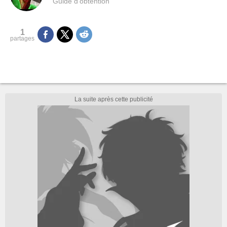
Guide d'obtention
1
partages