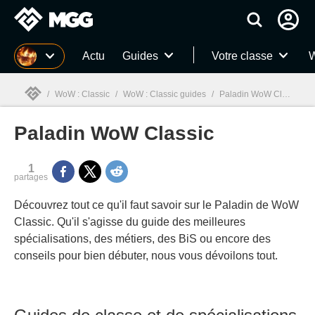
MGG
Actu
Guides
Votre classe
W
/
WoW : Classic
/
WoW : Classic guides
/
Paladin WoW Classic
Paladin WoW Classic
MGG

1
partages
Découvrez tout ce qu'il faut savoir sur le Paladin de WoW
Classic. Qu'il s'agisse du guide des meilleures
spécialisations, des métiers, des BiS ou encore des
conseils pour bien débuter, nous vous dévoilons tout.