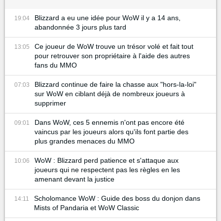
Blizzard a eu une idée pour WoW il y a 14 ans,
19:04
abandonnée 3 jours plus tard
Ce joueur de WoW trouve un trésor volé et fait tout
13:05
pour retrouver son propriétaire à l'aide des autres
fans du MMO
Blizzard continue de faire la chasse aux "hors-la-loi"
07:03
sur WoW en ciblant déjà de nombreux joueurs à
supprimer
Dans WoW, ces 5 ennemis n'ont pas encore été
09:01
vaincus par les joueurs alors qu'ils font partie des
plus grandes menaces du MMO
WoW : Blizzard perd patience et s'attaque aux
10:06
joueurs qui ne respectent pas les règles en les
amenant devant la justice
Scholomance WoW : Guide des boss du donjon dans
14:11
Mists of Pandaria et WoW Classic