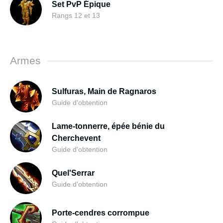
Set PvP Épique
Rangs 12 et 13
Armes
Sulfuras, Main de Ragnaros
Guide d'obtention
Lame-tonnerre, épée bénie du
Cherchevent
Guide d'obtention
Quel'Serrar
Guide d'obtention
Porte-cendres corrompue