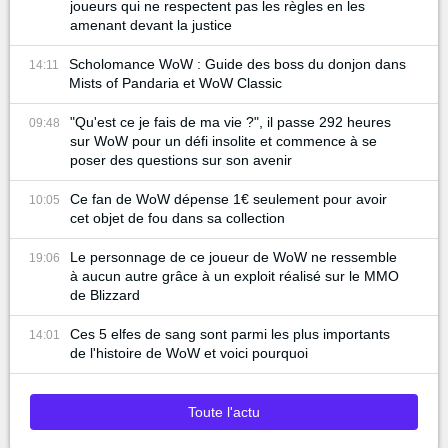
joueurs qui ne respectent pas les règles en les
amenant devant la justice
Scholomance WoW : Guide des boss du donjon dans
14:11
Mists of Pandaria et WoW Classic
"Qu'est ce je fais de ma vie ?", il passe 292 heures
09:48
sur WoW pour un défi insolite et commence à se
poser des questions sur son avenir
Ce fan de WoW dépense 1€ seulement pour avoir
10:05
cet objet de fou dans sa collection
Le personnage de ce joueur de WoW ne ressemble
19:06
à aucun autre grâce à un exploit réalisé sur le MMO
de Blizzard
Ces 5 elfes de sang sont parmi les plus importants
14:01
de l'histoire de WoW et voici pourquoi
Toute l'actu