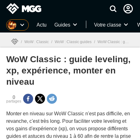
MGG
Actu
Guides
Votre classe
W
/
WoW : Classic
/
WoW : Classic guides
/
WoW Classic : guide leveling, xp, expérience, monter en niveau
WoW Classic : guide leveling,
MGG

xp, expérience, monter en
niveau
0
partages
Monter en niveau sur WoW Classic n'est pas difficile, en
revanche, c'est très long. Pour faciliter votre leveling et
vos gains d'expérience (xp), on vous propose différents
guides et astuces du niveau 1 à 60 afin de rentre la prise