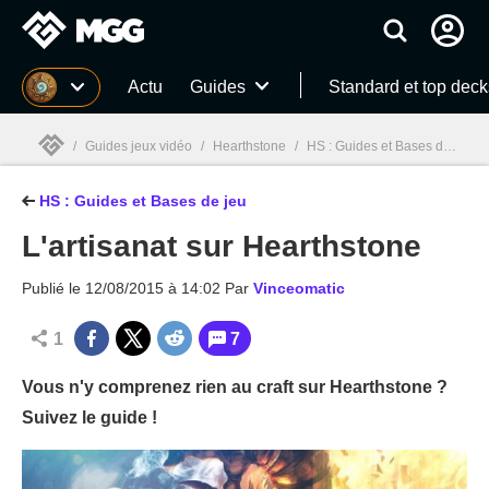
MGG
Actu
Guides
Standard et top deck
/
Guides jeux vidéo
/
Hearthstone
/
HS : Guides et Bases de jeu
/
HS : Guides et Bases de jeu
MGG

L'artisanat sur Hearthstone
Publié le
12/08/2015 à 14:02
Par
Vinceomatic
1
7
Vous n'y comprenez rien au craft sur Hearthstone ?
Suivez le guide !