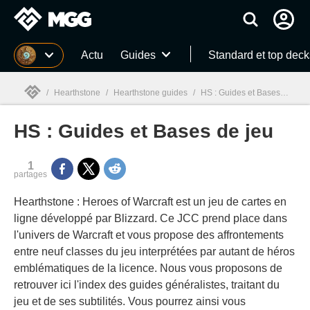
MGG
Actu
Guides
Standard et top deck
/
Hearthstone
/
Hearthstone guides
/
HS : Guides et Bases de jeu
HS : Guides et Bases de jeu
MGG

1
partages
Hearthstone : Heroes of Warcraft est un jeu de cartes en
ligne développé par Blizzard. Ce JCC prend place dans
l'univers de Warcraft et vous propose des affrontements
entre neuf classes du jeu interprétées par autant de héros
emblématiques de la licence. Nous vous proposons de
retrouver ici l'index des guides généralistes, traitant du
jeu et de ses subtilités. Vous pourrez ainsi vous