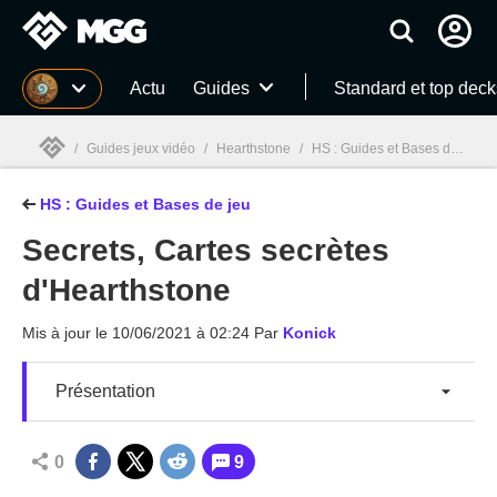
MGG
Actu
Guides
Standard et top deck
/
Guides jeux vidéo
/
Hearthstone
/
HS : Guides et Bases de jeu
/
HS : Guides et Bases de jeu
MGG

Secrets, Cartes secrètes
d'Hearthstone
Mis à jour le
10/06/2021 à 02:24
Par
Konick
Présentation
0
9