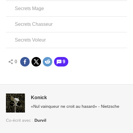
Secrets Mage
Secrets Chasseur
Secrets Voleur
0
9
Konick
«Nul vainqueur ne croit au hasard» - Nietzsche
Co-écrit avec :
Durvil