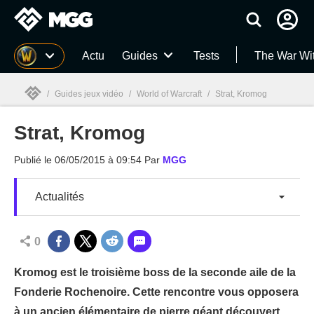
MGG
Actu
Guides
Tests
The War Wi
/
Guides jeux vidéo
/
World of Warcraft
/
Strat, Kromog
Strat, Kromog
MGG

Publié le
06/05/2015 à 09:54
Par
MGG
Actualités
0
Kromog est le troisième boss de la seconde aile de la
Fonderie Rochenoire. Cette rencontre vous opposera
à un ancien élémentaire de pierre géant découvert