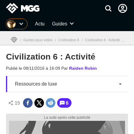
MGG
Actu
Guides
/
Guides jeux vidéo
/
Civilization 6
/
Civilization 6 : Activité
/
Resso
Civilization 6 : Activité
MGG

Publié le
08/11/2016 à 16:09
Par
Raiden Robin
Ressources de luxe
15
6