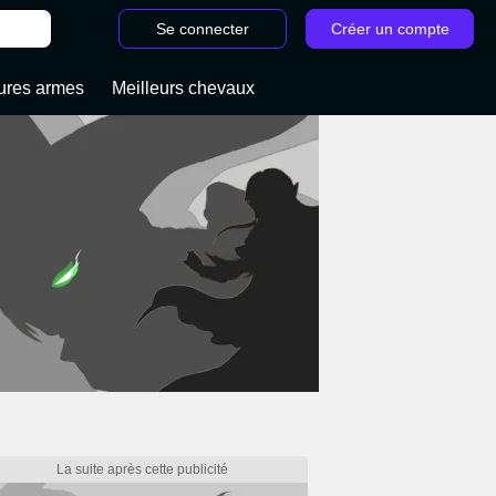
Se connecter
Créer un compte
ures armes
Meilleurs chevaux
/
Soluce Red Dead Redemption 2 : Toutes les missions de l'histoire et