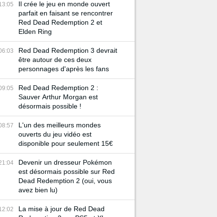
Il crée le jeu en monde ouvert
13:05
parfait en faisant se rencontrer
Red Dead Redemption 2 et
Elden Ring
Red Dead Redemption 3 devrait
06:03
être autour de ces deux
personnages d'après les fans
Red Dead Redemption 2 :
09:05
Sauver Arthur Morgan est
désormais possible !
L'un des meilleurs mondes
08:57
ouverts du jeu vidéo est
disponible pour seulement 15€
Devenir un dresseur Pokémon
21:04
est désormais possible sur Red
Dead Redemption 2 (oui, vous
avez bien lu)
La mise à jour de Red Dead
12:02