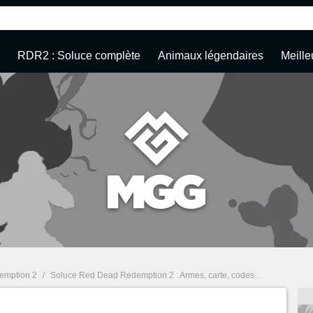
RDR2 : Soluce complète
Animaux légendaires
Meille
emption 2
/
Soluce Red Dead Redemption 2 : Armes, carte, codes de triche... Guide complet