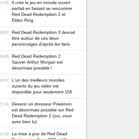
Il crée le jeu en monde ouvert
13:05
parfait en faisant se rencontrer
Red Dead Redemption 2 et
Elden Ring
Red Dead Redemption 3 devrait
06:03
être autour de ces deux
personnages d'après les fans
Red Dead Redemption 2 :
09:05
Sauver Arthur Morgan est
désormais possible !
L'un des meilleurs mondes
08:57
ouverts du jeu vidéo est
disponible pour seulement 15€
Devenir un dresseur Pokémon
21:04
est désormais possible sur Red
Dead Redemption 2 (oui, vous
avez bien lu)
La mise à jour de Red Dead
12:02