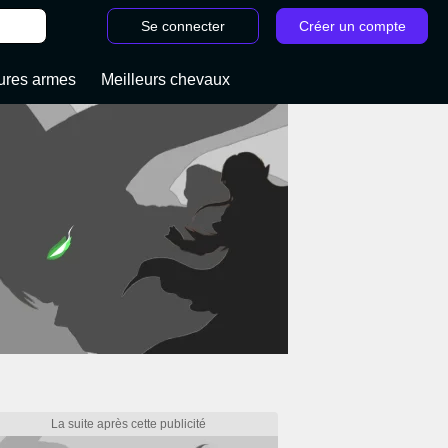
Se connecter
Créer un compte
ures armes
Meilleurs chevaux
/
Soluce Red Dead Redemption 2 : Toutes les missions de l'histoire et