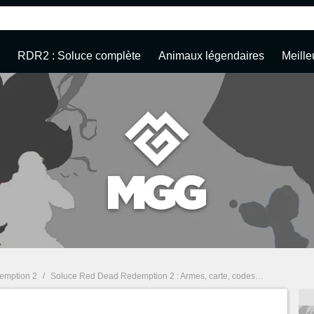
RDR2 : Soluce complète
Animaux légendaires
Meille
emption 2
/
Soluce Red Dead Redemption 2 : Armes, carte, codes de triche... Guide complet