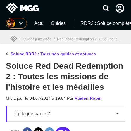
MGG
Actu
Guides
RDR2 : Soluce complèt
/
Guides jeux vidéo
/
Red Dead Redemption 2
/
Soluce Red Dead Redemption 2 : Armes, carte, codes de triche... Guide complet
Soluce RDR2 : Tous nos guides et astuces
MGG

Soluce Red Dead Redemption
2 : Toutes les missions de
l'histoire et les médailles
Mis à jour le
04/07/2024 à 19:04
Par
Raiden Robin
Épilogue partie 2