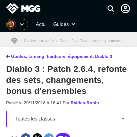
MGG
Actu
Guides
/
Guides jeux vidéo
/
Diablo 3
/
Guides, farming, hardcore, équipement, Diablo 3
Guides, farming, hardcore, équipement, Diablo 3
MGG

Diablo 3 : Patch 2.6.4, refonte
des sets, changements,
bonus d'ensembles
Publié le
20/11/2018 à 16:41
Par
Raiden Robin
Toutes les classes