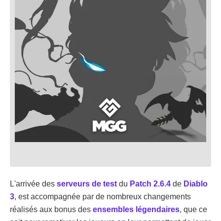
L'arrivée des
serveurs de test
du
Patch 2.6.4
de
Diablo
3
, est accompagnée par de nombreux changements
réalisés aux bonus des
ensembles légendaires
, que ce