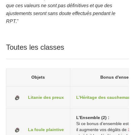
que ces valeurs ne sont pas définitives et que des
ajustements seront sans doute effectués pendant le
RPT.
"
Toutes les classes
Objets
Bonus d'ensemb
Litanie des preux
L’Héritage des cauchemars
L’Ensemble (2) :
Si ce bonus d’ensemble est le s
La foule plaintive
il augmente vos dégâts de
10