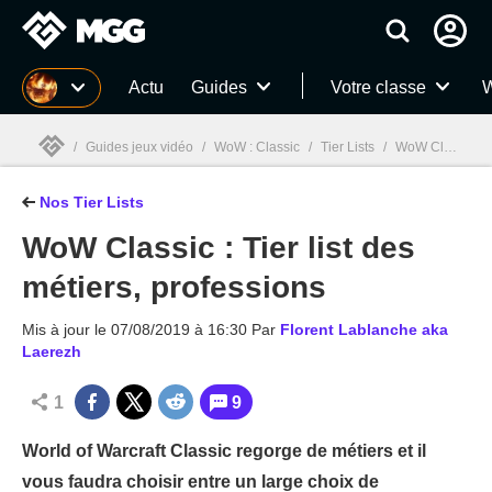
MGG
Actu
Guides
Votre classe
W
/
Guides jeux vidéo
/
WoW : Classic
/
Tier Lists
/
WoW Classic : Tier list des métiers, professions
Nos Tier Lists
MGG

WoW Classic : Tier list des
métiers, professions
Mis à jour le
07/08/2019 à 16:30
Par
Florent Lablanche aka
Laerezh
1
9
World of Warcraft Classic regorge de métiers et il
vous faudra choisir entre un large choix de