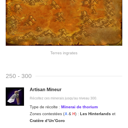
Terres ingrates
250 - 300
Artisan Mineur
Récoltez ces minerais jusqu'au niveau 300.
Type de récolte :
Minerai de thorium
Zones contestées (
A
&
H
) :
Les Hinterlands
et
Cratère d’Un’Goro