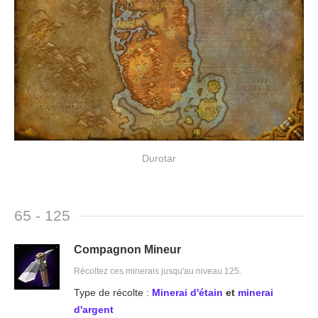
Durotar
65 - 125
Compagnon Mineur
Récoltez ces minerais jusqu'au niveau 125.
Type de récolte :
Minerai d'étain
et
minerai
d'argent