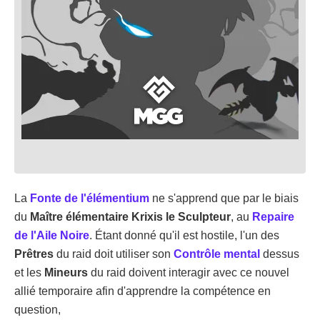
La
Fonte de l'élémentium
ne s'apprend que par le biais
du
Maître élémentaire Krixis
le Sculpteur
, au
Repaire
de l'Aile Noire
. Étant donné qu'il est hostile, l'un des
Prêtres
du raid doit utiliser son
Contrôle mental
dessus
et les
Mineurs
du raid doivent interagir avec ce nouvel
allié temporaire afin d'apprendre la compétence en
question,