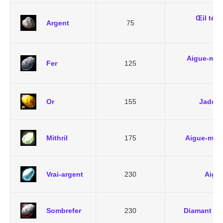
Œil tén
Argent
75
Aigue-mar
Fer
125
Or
155
Jade
,
P
Mithril
175
Aigue-mari
Vrai-argent
230
Aigu
Sombrefer
230
Diamant no