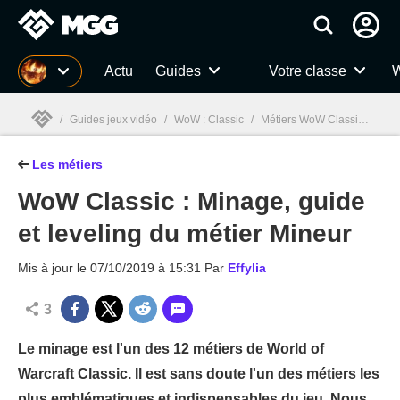
MGG
Actu
Guides
Votre classe
W
/
Guides jeux vidéo
/
WoW : Classic
/
Métiers WoW Classic
/
WoW
Les métiers
MGG

WoW Classic : Minage, guide
et leveling du métier Mineur
Mis à jour le
07/10/2019 à 15:31
Par
Effylia
3
Le minage est l'un des 12 métiers de World of
Warcraft Classic. Il est sans doute l'un des métiers les
plus emblématiques et indispensables du jeu. Nous