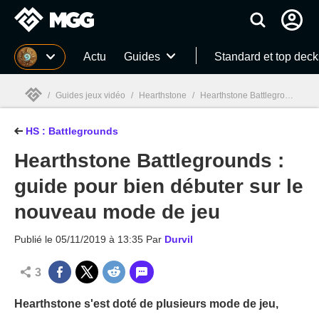
MGG
Actu
Guides
Standard et top deck
/
Guides jeux vidéo
/
Hearthstone
/
Hearthstone Battlegrounds (Champs de bataille)
HS : Battlegrounds
MGG

Hearthstone Battlegrounds :
guide pour bien débuter sur le
nouveau mode de jeu
Publié le
05/11/2019 à 13:35
Par
Durvil
3
Hearthstone s'est doté de plusieurs mode de jeu,