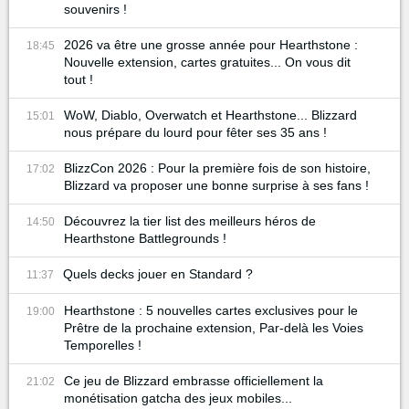
souvenirs !
2026 va être une grosse année pour Hearthstone :
18:45
Nouvelle extension, cartes gratuites... On vous dit
tout !
WoW, Diablo, Overwatch et Hearthstone... Blizzard
15:01
nous prépare du lourd pour fêter ses 35 ans !
BlizzCon 2026 : Pour la première fois de son histoire,
17:02
Blizzard va proposer une bonne surprise à ses fans !
Découvrez la tier list des meilleurs héros de
14:50
Hearthstone Battlegrounds !
Quels decks jouer en Standard ?
11:37
Hearthstone : 5 nouvelles cartes exclusives pour le
19:00
Prêtre de la prochaine extension, Par-delà les Voies
Temporelles !
Ce jeu de Blizzard embrasse officiellement la
21:02
monétisation gatcha des jeux mobiles...